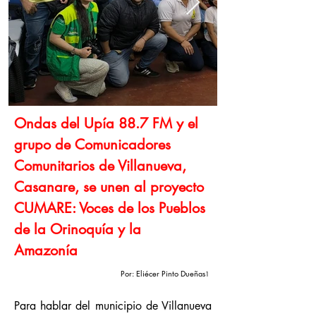
Ondas del Upía 88.7 FM y el
grupo de Comunicadores
Comunitarios de Villanueva,
Casanare, se unen al proyecto
CUMARE: Voces de los Pueblos
de la Orinoquía y la
Amazonía
Por: Eliécer Pinto Dueñas
1
Para hablar del municipio de Villanueva