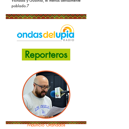
Vichada y Guainía, el menos densamente
poblado.7​
Reporteros
Mauricio Granados