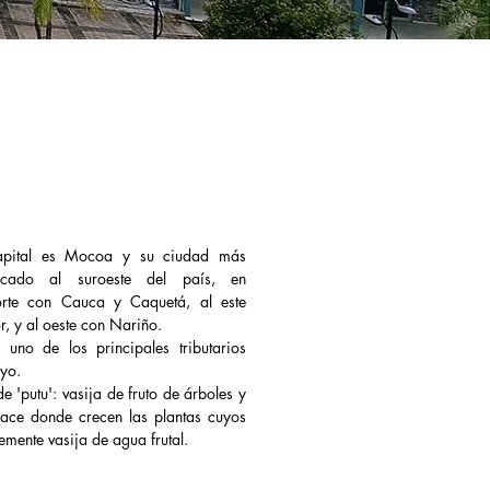
apital es
Mocoa
y su ciudad más
icado al suroeste del país, en
norte con
Cauca
y
Caquetá
, al este
r
, y al oeste con
Nariño
. ​
uno de los principales tributarios
ayo
.
e 'putu': vasija de fruto de árboles y
 nace donde crecen las plantas cuyos
mente vasija de agua frutal.