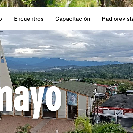
o
Encuentros
Capacitación
Radiorevist
mayo