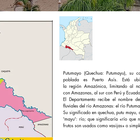
Putumayo (
Quechua
: Putumayu), su c
poblada es
Puerto Asís
. Está ub
la
región
Amazónica
, limitando al 
con
Amazonas
, al sur con
Perú
y
Ecuado
El Departamento recibe el nombre de 
fluviales del
río Amazonas
: el
río Putum
Su significado en
quechua
, putu mayu, d
'mayu': río; que significaría «río que
frutos son usados como vasijas» o simple