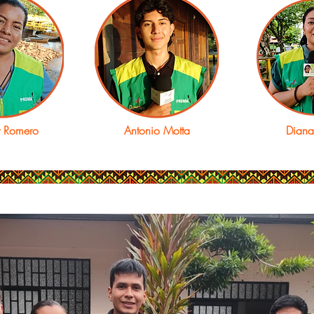
y Romero
Antonio Motta
Dian