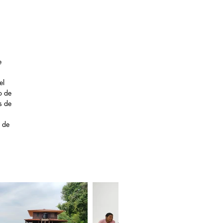
e
el
o de
s de
s de