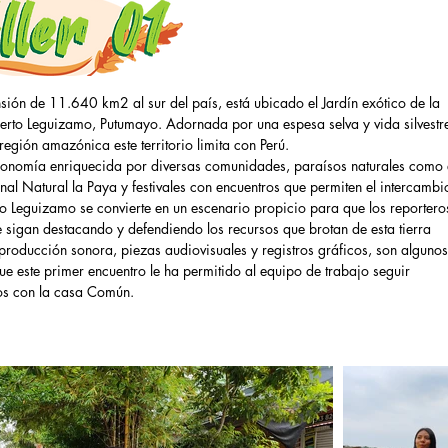
sión de 11.640 km2 al sur del país, está ubicado el Jardín exótico de la
rto Leguizamo, Putumayo. Adornada por una espesa selva y vida silvestr
región amazónica este territorio limita con Perú.
onomía enriquecida por diversas comunidades, paraísos naturales como 
al Natural la Paya y festivales con encuentros que permiten el intercambi
to Leguizamo se convierte en un escenario propicio para que los reportero
 sigan destacando y defendiendo los recursos que brotan de esta tierra
 producción sonora, piezas audiovisuales y registros gráficos, son alguno
ue este primer encuentro le ha permitido al equipo de trabajo seguir
s con la casa Común.