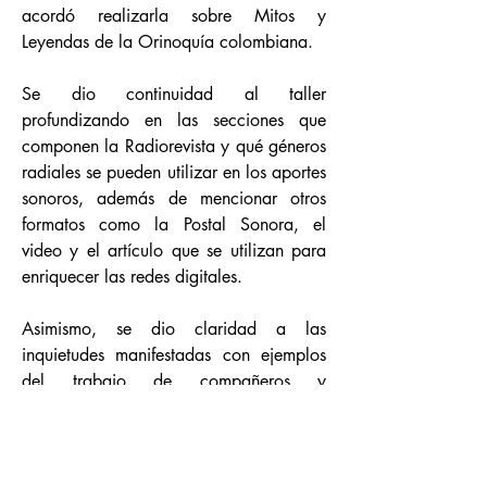
acordó realizarla sobre Mitos y
Leyendas de la Orinoquía colombiana.
Se dio continuidad al taller
profundizando en las secciones que
componen la Radiorevista y qué géneros
radiales se pueden utilizar en los aportes
sonoros, además de mencionar otros
formatos como la Postal Sonora, el
video y el artículo que se utilizan para
enriquecer las redes digitales.
Asimismo, se dio claridad a las
inquietudes manifestadas con ejemplos
del trabajo de compañeros y
compañeras de otras emisoras, uno de
los formatos que más llamó la atención
fue la Postal Sonora, por lo tanto, se
realizó un ejercicio práctico, a cada