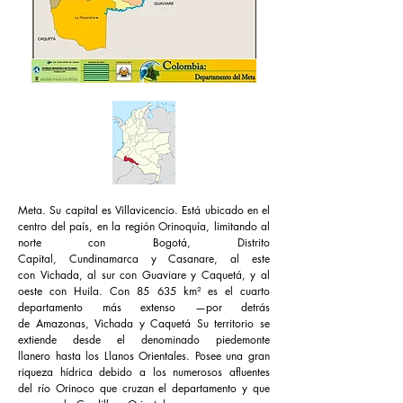
Meta. Su capital es
Villavicencio
. Está ubicado en el
centro del país, en la
región
Orinoquía
, limitando al
norte con
Bogotá, Distrito
Capital
,
Cundinamarca
y
Casanare
, al este
con
Vichada
, al sur con
Guaviare
y
Caquetá
, y al
oeste con
Huila
. Con 85 635 km² es el cuarto
departamento más extenso —por detrás
de
Amazonas
, Vichada y Caquetá Su territorio se
extiende desde el denominado
piedemonte
llanero
hasta los
Llanos Orientales
. Posee una gran
riqueza hídrica debido a los numerosos afluentes
del
río Orinoco
que cruzan el departamento y que