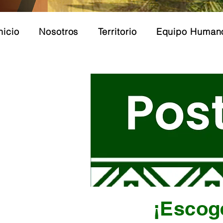
nicio
Nosotros
Territorio
Equipo Human
¡Escog